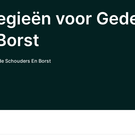
egieën voor Gede
Borst
de Schouders En Borst